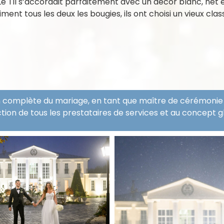
Le Til s’accordait parfaitement avec un décor blanc, net e
ment tous les deux les bougies, ils ont choisi un vieux class
on complète du mariage, en tant que maître de cérémonie et
tion de tous les prestataires de services et au concept g